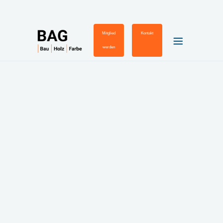
Mitglied
Kontakt
werden
Schatzmeister
Dr. Marcel Schweder
Wiss. Mitarbeiter
Technische Universität Dresden
Fakultät Erziehungswissenschaften
Institut für Berufspädagogik und